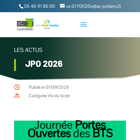
05 46 91 86 00
ce.0170020e@ac-poitiers.fr
LES ACTUS
JPO 2026

Publié le 01/09/2026

Catégorie
Vie du lycée
Journée
Portes
Ouvertes
des
BTS