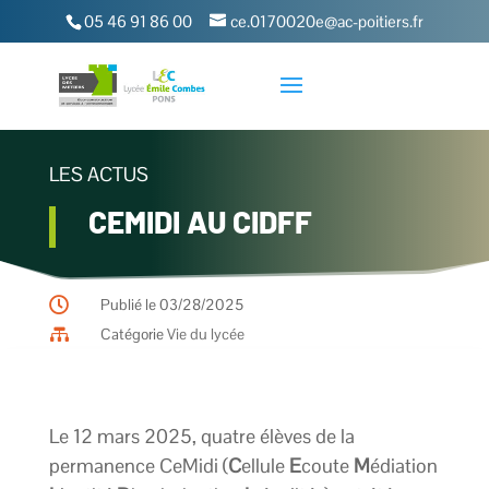
05 46 91 86 00
ce.0170020e@ac-poitiers.fr
LES ACTUS
CEMIDI AU CIDFF

Publié le 03/28/2025

Catégorie
Vie du lycée
Le 12 mars 2025, quatre élèves de la
permanence CeMidi (
C
ellule
E
coute
M
édiation