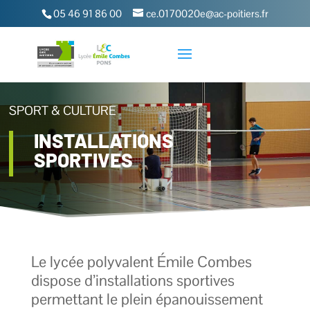
05 46 91 86 00
ce.0170020e@ac-poitiers.fr
SPORT & CULTURE
INSTALLATIONS
SPORTIVES
Le lycée polyvalent Émile Combes
dispose d’installations sportives
permettant le plein épanouissement