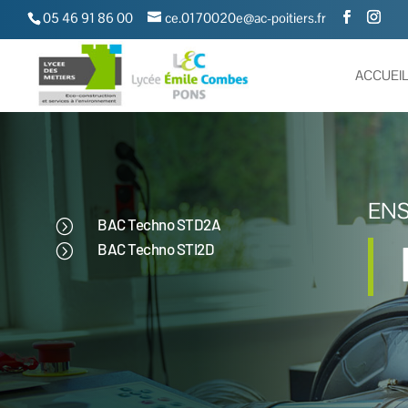
05 46 91 86 00
ce.0170020e@ac-poitiers.fr
ACCUEI
ENS
BAC Techno STD2A
=
BAC Techno STI2D
=