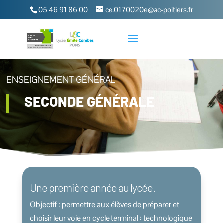
05 46 91 86 00
ce.0170020e@ac-poitiers.fr
ENSEIGNEMENT GÉNÉRAL
SECONDE GÉNÉRALE
Une première année au lycée.
Objectif : permettre aux élèves de préparer et
choisir leur voie en cycle terminal : technologique