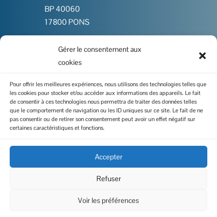
BP 40060
17800 PONS
Gérer le consentement aux

05 46 91 86 00
cookies

Contactez-nous
Pour offrir les meilleures expériences, nous utilisons des technologies telles que
les cookies pour stocker et/ou accéder aux informations des appareils. Le fait
de consentir à ces technologies nous permettra de traiter des données telles
que le comportement de navigation ou les ID uniques sur ce site. Le fait de ne
pas consentir ou de retirer son consentement peut avoir un effet négatif sur
I
certaines caractéristiques et fonctions.
Politique de cookies
I
Mentions légales
Accepter
I
Données personnelles
Refuser
Voir les préférences
Copyright 2023 – Réalisation du site :
Altares Design