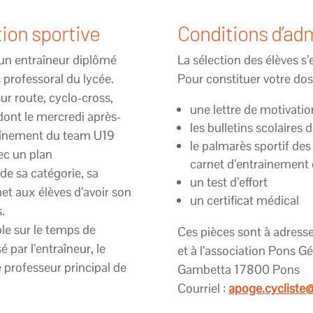
ion sportive
Conditions d’ad
r un entraîneur diplômé
La sélection des élèves s’e
s professoral du lycée.
Pour constituer votre doss
ur route, cyclo-cross,
une lettre de motivatio
dont le mercredi après-
les bulletins scolaires
traînement du team U19
le palmarès sportif des
ec un plan
carnet d’entrainement 
de sa catégorie, sa
un test d’effort
met aux élèves d’avoir son
un certificat médical
.
le sur le temps de
Ces pièces sont à adres
é par l’entraîneur, le
et à l’association Pons 
e professeur principal de
Gambetta 17800 Pons
Courriel :
apoge.cycliste