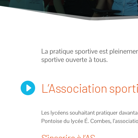
La pratique sportive est pleineme
sportive ouverte à tous.

L’Association sporti
Les lycéens souhaitant pratiquer davantage
Pontoise du lycée É. Combes, l’association
S’inscrire à l’AS