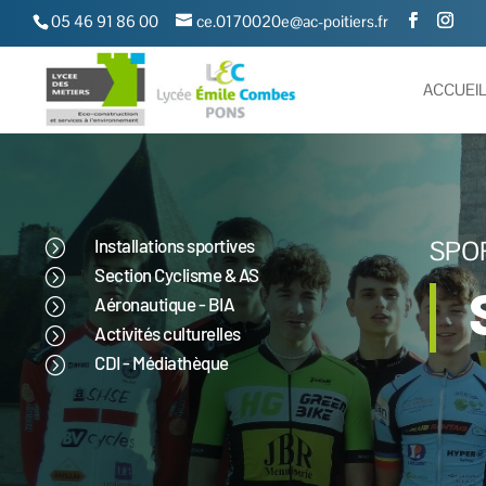
05 46 91 86 00
ce.0170020e@ac-poitiers.fr
ACCUEI
Installations sportives
SPO
=
Section Cyclisme & AS
=
Aéronautique - BIA
=
Activités culturelles
=
CDI - Médiathèque
=