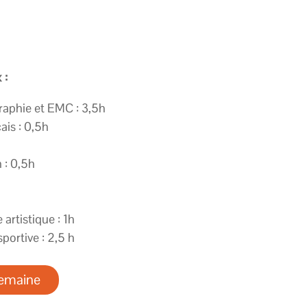
 :
raphie et EMC : 3,5h
is : 0,5h
: 0,5h
artistique : 1h
portive : 2,5 h
semaine