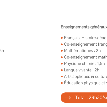
Enseignements généraux
•
Français, Histoire-géog
•
Co-enseignement frança
,5h
•
Mathématiques : 2h
•
Co-enseignement math 
•
Physique chimie : 1,5h
•
Langue vivante : 2h
•
Arts appliqués & culture 
•
Éducation physique et s
$
Total : 29h30/