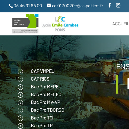
05 46 91 86 00
ce.0170020e@ac-poitiers.fr
ACCUEI
ENS
CAP VMPEU
=
CAP RICS
=
Bac Pro MEPEU
=
Bac Pro MELEC
=
Bac Pro MV-VP
=
Bac Pro TBORGO
=
Bac Pro TCI
=
Bac Pro TP
=