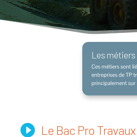
Les métiers 
Ces métiers sont li
entreprises de TP t
principalement sur 

Le Bac Pro Travaux