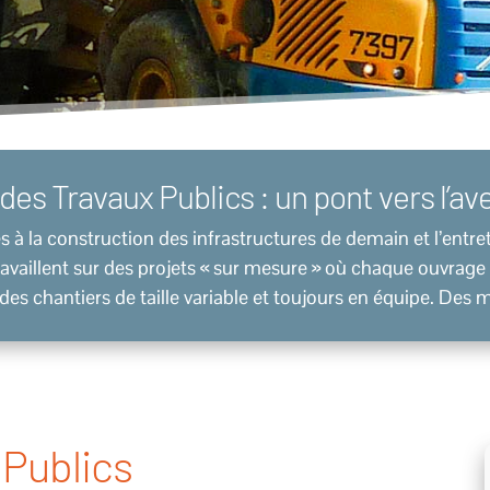
des Travaux Publics : un pont vers l’av
és à la construction des infrastructures de demain et l’entr
ravaillent sur des projets « sur mesure » où chaque ouvrage
des chantiers de taille variable et toujours en équipe. Des 
 Publics