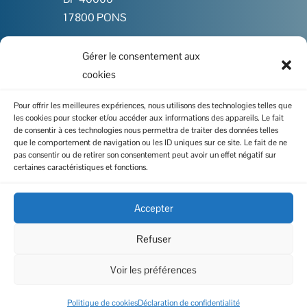
17800 PONS
Gérer le consentement aux

05 46 91 86 00
cookies

Contactez-nous
Pour offrir les meilleures expériences, nous utilisons des technologies telles que
les cookies pour stocker et/ou accéder aux informations des appareils. Le fait
de consentir à ces technologies nous permettra de traiter des données telles
que le comportement de navigation ou les ID uniques sur ce site. Le fait de ne
pas consentir ou de retirer son consentement peut avoir un effet négatif sur
certaines caractéristiques et fonctions.
I
Politique de cookies
I
Mentions légales
Accepter
I
Données personnelles
Refuser
Voir les préférences
Copyright 2023 – Réalisation du site :
Altares Design
Politique de cookies
Déclaration de confidentialité
| Rédaction :
LS-Com’