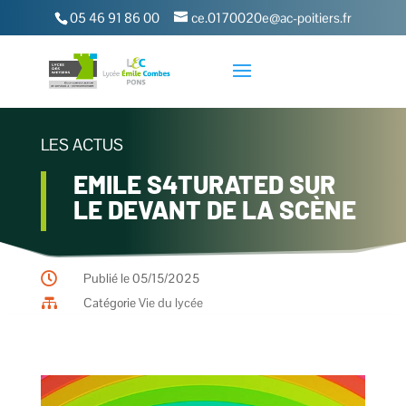
05 46 91 86 00
ce.0170020e@ac-poitiers.fr
LES ACTUS
EMILE S4TURATED SUR
LE DEVANT DE LA SCÈNE

Publié le 05/15/2025

Catégorie
Vie du lycée