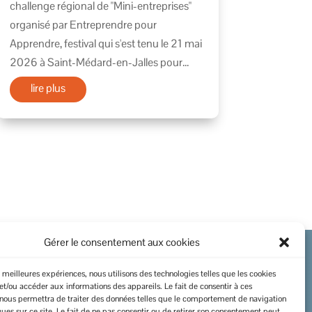
challenge régional de "Mini-entreprises"
organisé par Entreprendre pour
Apprendre, festival qui s'est tenu le 21 mai
2026 à Saint-Médard-en-Jalles pour...
lire plus
Gérer le consentement aux cookies
es meilleures expériences, nous utilisons des technologies telles que les cookies
I
Politique de cookies
et/ou accéder aux informations des appareils. Le fait de consentir à ces
 nous permettra de traiter des données telles que le comportement de navigation
I
Mentions légales
ques sur ce site. Le fait de ne pas consentir ou de retirer son consentement peut