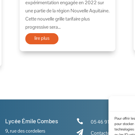
expérimentation engagée en 2022 sur
une partie de la région Nouvelle Aquitaine.
Cette nouvelle grille tarifaire plus
progressive sera...
lire plus
Pour offrir l
Lycée Émile Combes

05 46 91 86 00
pour stocker 
technologies
9, rue des cordeliers

Contactez-nous
ou les ID uni