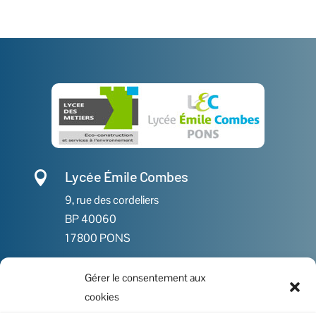
Lycée Émile Combes

9, rue des cordeliers
BP 40060
17800 PONS
Gérer le consentement aux

05 46 91 86 00
cookies

Contactez-nous