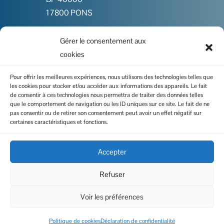
17800 PONS
Gérer le consentement aux

05 46 91 86 00
cookies

Contactez-nous
Pour offrir les meilleures expériences, nous utilisons des technologies telles que
les cookies pour stocker et/ou accéder aux informations des appareils. Le fait
de consentir à ces technologies nous permettra de traiter des données telles
que le comportement de navigation ou les ID uniques sur ce site. Le fait de ne
pas consentir ou de retirer son consentement peut avoir un effet négatif sur
certaines caractéristiques et fonctions.
I
Politique de cookies
I
Mentions légales
Accepter
I
Données personnelles
Refuser
Voir les préférences
Copyright 2023 – Réalisation du site :
Altares Design
Politique de cookies
Déclaration de confidentialité
| Rédaction :
LS-Com’