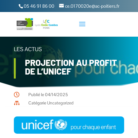
05 46 91 86 00
ce.0170020e@ac-poitiers.fr
LES ACTUS
PROJECTION AU PROFIT
DE L’UNICEF

Publié le 04/14/2025

Catégorie
Uncategorized