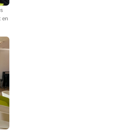
s
x en