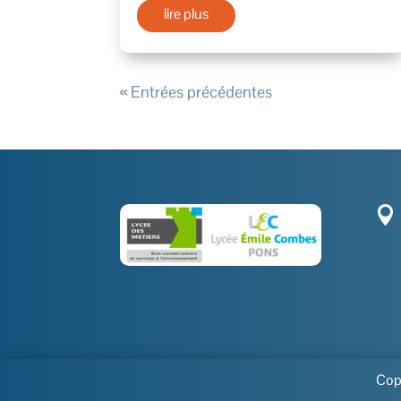
lire plus
« Entrées précédentes

Copy