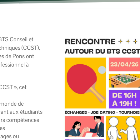
BTS Conseil et
chniques (CCST),
es de Pons ont
fessionnel à
CCST », cet
e monde de
frant aux étudiants
leurs compétences
es
tages ou