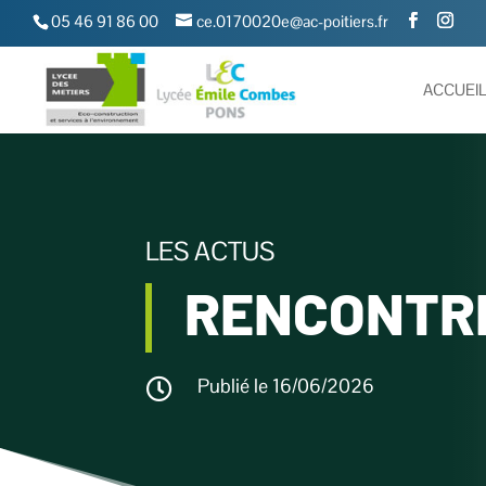
05 46 91 86 00
ce.0170020e@ac-poitiers.fr
ACCUEI
LES ACTUS
RENCONTRE
Publié le 16/06/2026
