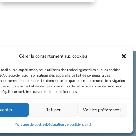
Gérer le consentement aux cookies
es meilleures expériences, nous utilisons des technologies telles que les cookies
I
Politique de cookies
et/ou accéder aux informations des appareils. Le fait de consentir à ces
 nous permettra de traiter des données telles que le comportement de navigation
I
Mentions légales
ques sur ce site. Le fait de ne pas consentir ou de retirer son consentement peut
 négatif sur certaines caractéristiques et fonctions.
I
Données personnelles
cepter
Refuser
Voir les préférences
Politique de cookies
Déclaration de confidentialité
Com’