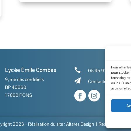
Pour offrir l
Lycée Émile Combes

05 46 91 86 00
pour stocker 
technologies
9, rue des cordeliers

Contactez-nous
ou les ID uni
BP 40060
avoir un effet
17800 PONS
Ac
right 2023 – Réalisation du site :
Altares Design
| Rédaction :
LS-