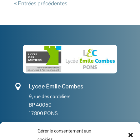
« Entrées précédentes
Lycée Émile Combes

9, rue des cordeliers
BP 40060
17800 PONS
Gérer le consentement aux

05 46 91 86 00
cookies