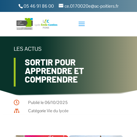
05 46 91 86 00
ce.0170020e@ac-poitiers.fr
LES ACTUS
SORTIR POUR
APPRENDRE ET
COMPRENDRE

Publié le 06/10/2025

Catégorie
Vie du lycée