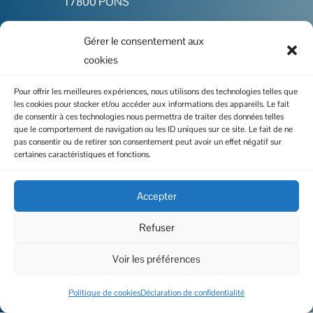
17800 PONS
Gérer le consentement aux

05 46 91 86 00
cookies

Contactez-nous
Pour offrir les meilleures expériences, nous utilisons des technologies telles que
les cookies pour stocker et/ou accéder aux informations des appareils. Le fait
de consentir à ces technologies nous permettra de traiter des données telles
que le comportement de navigation ou les ID uniques sur ce site. Le fait de ne
pas consentir ou de retirer son consentement peut avoir un effet négatif sur
I
certaines caractéristiques et fonctions.
Politique de cookies
I
Mentions légales
Accepter
I
Données personnelles
Refuser
Voir les préférences
Copyright 2023 – Réalisation du site :
Altares Design
Politique de cookies
Déclaration de confidentialité
| Rédaction :
LS-Com’