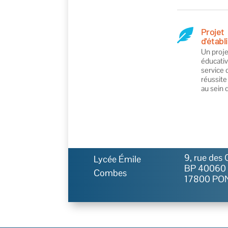
Projet

d'étab
Un proje
éducativ
service 
réussite
au sein 
9, rue des 
Lycée Émile
BP 40060
Combes
17800 PO