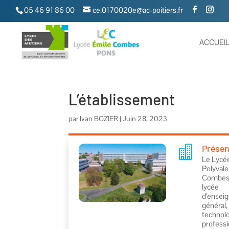
05 46 91 86 00
ce.0170020e@ac-poitiers.fr
ACCUEI
L’établissement
par
Ivan BOZIER
|
Juin 28, 2023
Présen

Le Lycé
Polyvale
Combes 
lycée
d’ensei
général,
technolo
professi