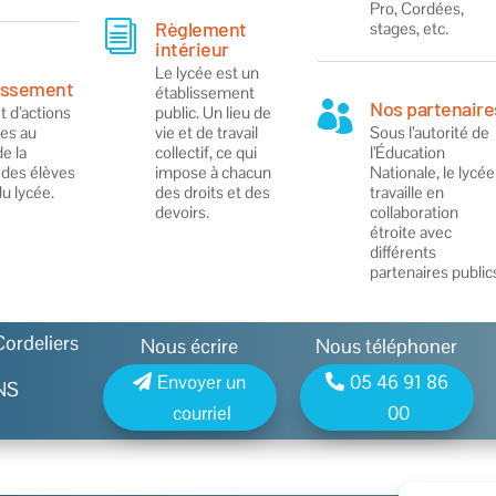
Pro, Cordées,
Règlement
stages, etc.
i
intérieur
Le lycée est un
lissement
établissement
Nos partenaire

t d’actions
public. Un lieu de
es au
vie et de travail
Sous l’autorité de
de la
collectif, ce qui
l’Éducation
 des élèves
impose à chacun
Nationale, le lycée
du lycée.
des droits et des
travaille en
devoirs.
collaboration
étroite avec
différents
partenaires public
Cordeliers
Nous écrire
Nous téléphoner
Envoyer un
05 46 91 86
NS
courriel
00