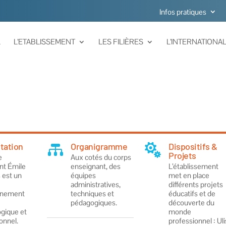
Infos pratiques
L
L’ETABLISSEMENT
LES FILIÈRES
L’INTERNATIONA
tation
Organigramme
Dispositifs &


Projets
e
Aux cotés du corps
nt Émile
enseignant, des
L’établissement
est un
équipes
met en place
administratives,
différents projets
gnement
techniques et
éducatifs et de
pédagogiques.
découverte du
gique et
monde
onnel.
professionnel : Uli