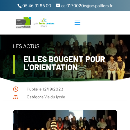
05 46 91 86 00
ce.0170020e@ac-poitiers.fr
LES ACTUS
ELLES BOUGENT POUR
L’ORIENTATION

Publié le 12/19/2023

Catégorie
Vie du lycée